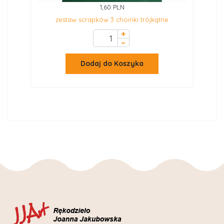
1,60 PLN
zestaw scrapków 3 choinki trójkątne
+
–
Dodaj do Koszyka