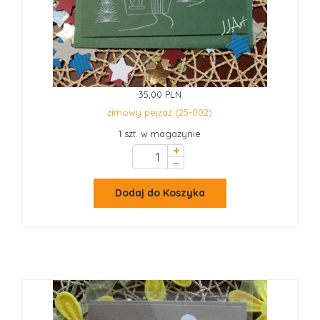
35,00 PLN
zimowy pejzaż (25-002)
1 szt. w magazynie
+
–
Dodaj do Koszyka