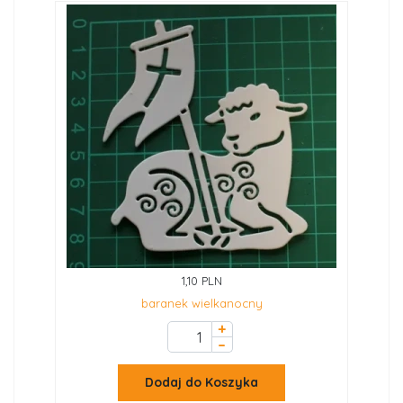
1,10 PLN
baranek wielkanocny
+
–
Dodaj do Koszyka