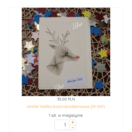
35,00 PLN
renifer kartka bożonarodzeniowa (25-007)
1 szt. w magazynie
+
–